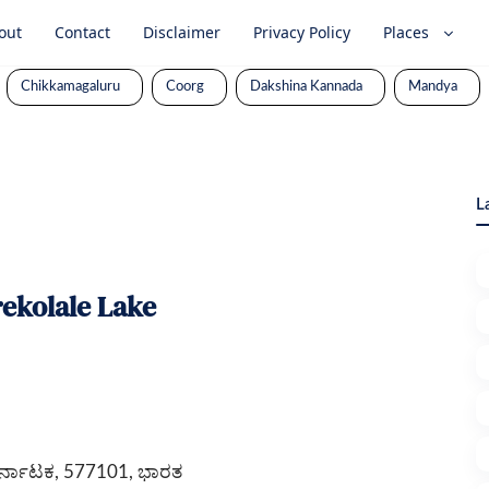
out
Contact
Disclaimer
Privacy Policy
Places
Chikkamagaluru
Coorg
Dakshina Kannada
Mandya
L
rekolale Lake
 ಕರ್ನಾಟಕ, 577101, ಭಾರತ