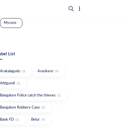
Mysore
abel List
Arakalagudu
Arasikere
(3)
(9)
Attigundi
(1)
Bangalore Police catch the thieves
(1)
Bangalore Robbery Case
(1)
Bank FD
Belur
(1)
(4)