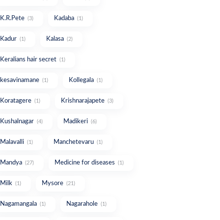
K.R.Pete
Kadaba
(3)
(1)
Kadur
Kalasa
(1)
(2)
Keralians hair secret
(1)
kesavinamane
Kollegala
(1)
(1)
Koratagere
Krishnarajapete
(1)
(3)
Kushalnagar
Madikeri
(4)
(6)
Malavalli
Manchetevaru
(1)
(1)
Mandya
Medicine for diseases
(27)
(1)
Milk
Mysore
(1)
(21)
Nagamangala
Nagarahole
(1)
(1)