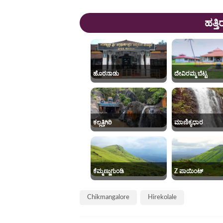
ಹತ್ತ
ಹೊರನಾಡು
ದೇವಿರಮ್ಮ ಬೆಟ್ಟ
ಕಲ್ಲತ್ತಿಗಿರಿ
ಮಾಣಿಕ್ಯಧಾರ
ಕೆಮ್ಮಣ್ಣುಗುಂಡಿ
Z ಪಾಯಿಂಟ್
Chikmangalore
Hirekolale