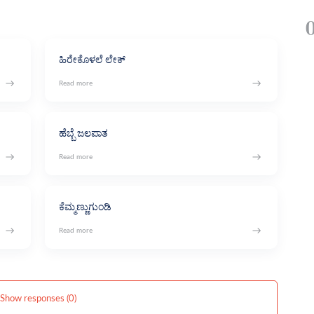
ಹಿರೇಕೊಳಲೆ ಲೇಕ್
ಹೆಬ್ಬೆ ಜಲಪಾತ
ಕೆಮ್ಮಣ್ಣುಗುಂಡಿ
Show responses (0)