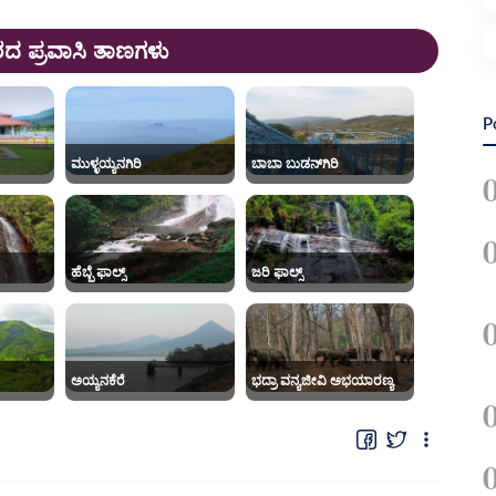
ಿರದ ಪ್ರವಾಸಿ ತಾಣಗಳು
P
ಮುಳ್ಳಯ್ಯನಗಿರಿ
ಬಾಬಾ ಬುಡನ್‌ಗಿರಿ
ಹೆಬ್ಬೆ ಫಾಲ್ಸ್
ಜರಿ ಫಾಲ್ಸ್
ಅಯ್ಯನಕೆರೆ
ಭದ್ರಾ ವನ್ಯಜೀವಿ ಅಭಯಾರಣ್ಯ