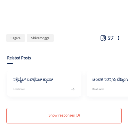
Sagara
Shivamogga
Related Posts
ಸಕ್ರೆಬೈಲ್ ಎಲಿಫೆಂಟ್ ಕ್ಯಾಂಪ್
ಚಂಪಕ ಸರಸಿ/ಪ್ರಿ ವೆಡ್ಡಿಂಗ
Show responses (0)