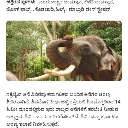
ಹತ್ತಿರದ ಸ್ಥಳಗಳು
: ಮುರುಡೇಶ್ವರ ದೇವಸ್ಥಾನ, ಕೆಳದಿ ದೇವಸ್ಥಾನ,
ಜೋಗ್ ಫಾಲ್ಸ್, , ಕೊಡಚಾದ್ರಿ ಹಿಲ್ಸ್, , ಮಾಲ್ಗುಡಿ ಡೇಸ್ ಸ್ಟೇಷನ್
ಸಕ್ರೆಬೈಲ್ ಆನೆ ಶಿಬಿರವು ಕರ್ನಾಟಕದ ಬಂಧಿತ ಆನೆಗಳ ಅರಣ್ಯ
ಶಿಬಿರವಾಗಿದೆ. ಶಿವಮೊಗ್ಗ-ತೀರ್ಥಹಳ್ಳಿ ರಸ್ತೆಯಲ್ಲಿ ಶಿವಮೊಗ್ಗದಿಂದ 14
ಕಿ.ಮೀ ದೂರದಲ್ಲಿರುವ ಇದು ರಾಜ್ಯದ ಆನೆಗಳಿಗೆ ತರಬೇತಿ ನೀಡುವ
ಅತ್ಯುತ್ತಮ ಶಿಬಿರ ಎಂದು ಪರಿಗಣಿಸಲಾಗಿದೆ. ಶಿಬಿರವನ್ನು ಕರ್ನಾಟಕ
ಅರಣ್ಯ ಇಲಾಖೆ ನಿರ್ವಹಿಸುತ್ತದೆ.