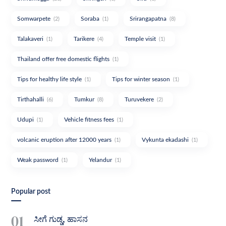
Somwarpete
Soraba
Srirangapatna
(2)
(1)
(8)
Talakaveri
Tarikere
Temple visit
(1)
(4)
(1)
Thailand offer free domestic flights
(1)
Tips for healthy life style
Tips for winter season
(1)
(1)
Tirthahalli
Tumkur
Turuvekere
(6)
(8)
(2)
Udupi
Vehicle fitness fees
(1)
(1)
volcanic eruption after 12000 years
Vykunta ekadashi
(1)
(1)
Weak password
Yelandur
(1)
(1)
Popular post
ಸೀಗೆ ಗುಡ್ಡ, ಹಾಸನ