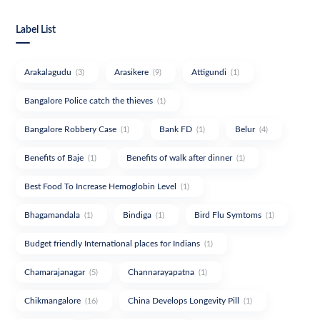
Label List
Arakalagudu
Arasikere
Attigundi
(3)
(9)
(1)
Bangalore Police catch the thieves
(1)
Bangalore Robbery Case
Bank FD
Belur
(1)
(1)
(4)
Benefits of Baje
Benefits of walk after dinner
(1)
(1)
Best Food To Increase Hemoglobin Level
(1)
Bhagamandala
Bindiga
Bird Flu Symtoms
(1)
(1)
(1)
Budget friendly International places for Indians
(1)
Chamarajanagar
Channarayapatna
(5)
(1)
Chikmangalore
China Develops Longevity Pill
(16)
(1)