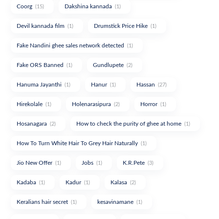
Coorg
Dakshina kannada
(15)
(1)
Devil kannada film
Drumstick Price Hike
(1)
(1)
Fake Nandini ghee sales network detected
(1)
Fake ORS Banned
Gundlupete
(1)
(2)
Hanuma Jayanthi
Hanur
Hassan
(1)
(1)
(27)
Hirekolale
Holenarasipura
Horror
(1)
(2)
(1)
Hosanagara
How to check the purity of ghee at home
(2)
(1)
How To Turn White Hair To Grey Hair Naturally
(1)
Jio New Offer
Jobs
K.R.Pete
(1)
(1)
(3)
Kadaba
Kadur
Kalasa
(1)
(1)
(2)
Keralians hair secret
kesavinamane
(1)
(1)