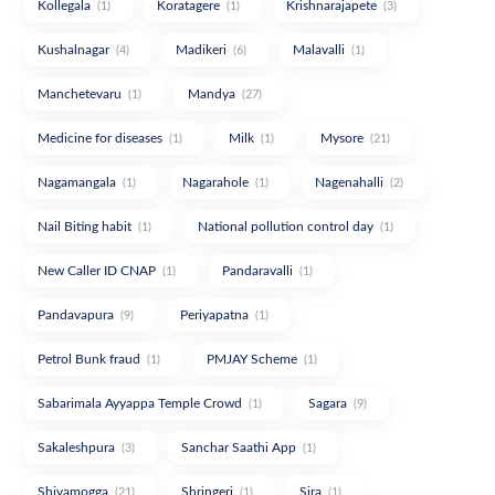
Kollegala
Koratagere
Krishnarajapete
(1)
(1)
(3)
Kushalnagar
Madikeri
Malavalli
(4)
(6)
(1)
Manchetevaru
Mandya
(1)
(27)
Medicine for diseases
Milk
Mysore
(1)
(1)
(21)
Nagamangala
Nagarahole
Nagenahalli
(1)
(1)
(2)
Nail Biting habit
National pollution control day
(1)
(1)
New Caller ID CNAP
Pandaravalli
(1)
(1)
Pandavapura
Periyapatna
(9)
(1)
Petrol Bunk fraud
PMJAY Scheme
(1)
(1)
Sabarimala Ayyappa Temple Crowd
Sagara
(1)
(9)
Sakaleshpura
Sanchar Saathi App
(3)
(1)
Shivamogga
Shringeri
Sira
(21)
(1)
(1)