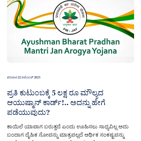
ಶನಿವಾರ 22 ನವೆಂಬರ್ 2025
ಪ್ರತಿ ಕುಟುಂಬಕ್ಕೆ 5 ಲಕ್ಷ ರೂ ಮೌಲ್ಯದ
ಆಯುಷ್ಮಾನ್ ಕಾರ್ಡ್!.. ಅದನ್ನು ಹೇಗೆ
ಪಡೆಯುವುದು?
ಕಾಯಿಲೆ ಯಾವಾಗ ಬರುತ್ತದೆ ಎಂದು ಊಹಿಸಲು ಸಾಧ್ಯವಿಲ್ಲ ಅದು
ಬಂದಾಗ ದೈಹಿಕ ನೋವನ್ನು ಮಾತ್ರವಲ್ಲದೆ ಆರ್ಥಿಕ ಸಂಕಷ್ಟವನ್ನು