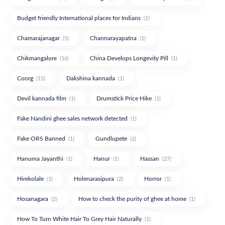
Budget friendly International places for Indians
(1)
Chamarajanagar
Channarayapatna
(5)
(1)
Chikmangalore
China Develops Longevity Pill
(16)
(1)
Coorg
Dakshina kannada
(15)
(1)
Devil kannada film
Drumstick Price Hike
(1)
(1)
Fake Nandini ghee sales network detected
(1)
Fake ORS Banned
Gundlupete
(1)
(2)
Hanuma Jayanthi
Hanur
Hassan
(1)
(1)
(27)
Hirekolale
Holenarasipura
Horror
(1)
(2)
(1)
Hosanagara
How to check the purity of ghee at home
(2)
(1)
How To Turn White Hair To Grey Hair Naturally
(1)