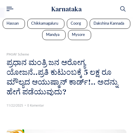
Karnataka
Hassan
Chikkamagaluru
Coorg
Dakshina Kannada
Mandya
Mysore
PMJAY Scheme
ಪ್ರಧಾನ ಮಂತ್ರಿ ಜನ ಆರೋಗ್ಯ
ಯೋಜನೆ..ಪ್ರತಿ ಕುಟುಂಬಕ್ಕೆ 5 ಲಕ್ಷ ರೂ
ಮೌಲ್ಯದ ಆಯುಷ್ಮಾನ್ ಕಾರ್ಡ್!.. ಅದನ್ನು
ಹೇಗೆ ಪಡೆಯುವುದು?
11/22/2025
0 Komentar