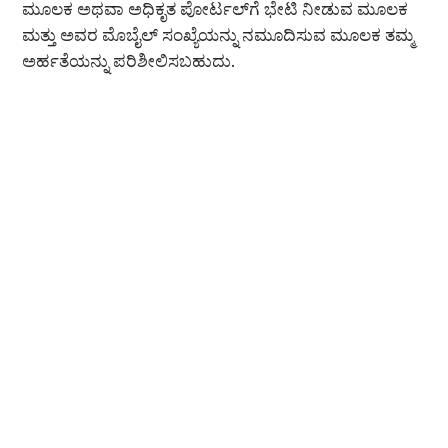
ಮೂಲಕ ಅಥವಾ ಅಧಿಕೃತ ಪೋರ್ಟಲ್‌ಗೆ ಭೇಟಿ ನೀಡುವ ಮೂಲಕ
ಮತ್ತು ಅವರ ಮೊಬೈಲ್ ಸಂಖ್ಯೆಯನ್ನು ನಮೂದಿಸುವ ಮೂಲಕ ತಮ್ಮ
ಅರ್ಹತೆಯನ್ನು ಪರಿಶೀಲಿಸಬಹುದು.