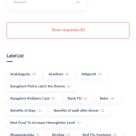
Show responses (0)
Label List
Arakalagudu
Arasikere
Attigundi
(3)
(9)
(1)
Bangalore Police catch the thieves
(1)
Bangalore Robbery Case
Bank FD
Belur
(1)
(1)
(4)
Benefits of Baje
Benefits of walk after dinner
(1)
(1)
Best Food To Increase Hemoglobin Level
(1)
Bhagamandala
Bindiga
Bird Flu Symtoms
(1)
(1)
(1)