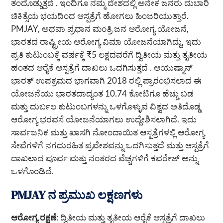
ತಂದೊಡ್ಡುತ್ತದೆ . ಇಂದಿಗೂ ನಮ್ಮ ದೇಶದಲ್ಲಿ ಅನೇಕ ಜನರು ದುಬಾರಿ
ಚಿಕಿತ್ಸೆಯ ಭಯದಿಂದ ಆಸ್ಪತ್ರೆಗೆ ಹೋಗಲು ಹಿಂಜರಿಯುತ್ತಾರೆ.
PMJAY, ಅಥವಾ ಪ್ರಧಾನ ಮಂತ್ರಿ ಜನ ಆರೋಗ್ಯ ಯೋಜನೆ,
ಭಾರತದ ರಾಷ್ಟ್ರೀಯ ಆರೋಗ್ಯ ವಿಮಾ ಯೋಜನೆಯಾಗಿದ್ದು, ಇದು
ಪ್ರತಿ ಕುಟುಂಬಕ್ಕೆ ವರ್ಷಕ್ಕೆ ₹5 ಲಕ್ಷದವರೆಗೆ ದ್ವಿತೀಯ ಮತ್ತು ತೃತೀಯ
ಹಂತದ ಆರೈಕೆ ಆಸ್ಪತ್ರೆಗೆ ದಾಖಲು ಒದಗಿಸುತ್ತದೆ . ಆಯುಷ್ಮಾನ್
ಭಾರತ್ ಉಪಕ್ರಮದ ಭಾಗವಾಗಿ 2018 ರಲ್ಲಿ ಪ್ರಾರಂಭಿಸಲಾದ ಈ
ಯೋಜನೆಯು ಭಾರತದಾದ್ಯಂತ 10.74 ಕೋಟಿಗೂ ಹೆಚ್ಚು ಬಡ
ಮತ್ತು ದುರ್ಬಲ ಕುಟುಂಬಗಳನ್ನು ಒಳಗೊಳ್ಳುವ ವಿಶ್ವದ ಅತಿದೊಡ್ಡ
ಆರೋಗ್ಯ ಭರವಸೆ ಯೋಜನೆಯಾಗಲು ಉದ್ದೇಶಿಸಲಾಗಿದೆ. ಇದು
ಸಾರ್ವಜನಿಕ ಮತ್ತು ಖಾಸಗಿ ನೋಂದಾಯಿತ ಆಸ್ಪತ್ರೆಗಳಲ್ಲಿ ಆರೋಗ್ಯ
ಸೇವೆಗಳಿಗೆ ನಗದುರಹಿತ ಪ್ರವೇಶವನ್ನು ಒದಗಿಸುತ್ತದೆ ಮತ್ತು ಆಸ್ಪತ್ರೆಗೆ
ದಾಖಲಾದ ಪೂರ್ವ ಮತ್ತು ನಂತರದ ವೆಚ್ಚಗಳಿಗೆ ಕವರೇಜ್ ಅನ್ನು
ಒಳಗೊಂಡಿದೆ.
PMJAY ನ ಪ್ರಮುಖ ಲಕ್ಷಣಗಳು
ಆರೋಗ್ಯ ರಕ್ಷಣೆ
: ದ್ವಿತೀಯ ಮತ್ತು ತೃತೀಯ ಆರೈಕೆ ಆಸ್ಪತ್ರೆಗೆ ದಾಖಲು