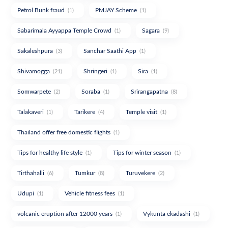
Petrol Bunk fraud
PMJAY Scheme
(1)
(1)
Sabarimala Ayyappa Temple Crowd
Sagara
(1)
(9)
Sakaleshpura
Sanchar Saathi App
(3)
(1)
Shivamogga
Shringeri
Sira
(21)
(1)
(1)
Somwarpete
Soraba
Srirangapatna
(2)
(1)
(8)
Talakaveri
Tarikere
Temple visit
(1)
(4)
(1)
Thailand offer free domestic flights
(1)
Tips for healthy life style
Tips for winter season
(1)
(1)
Tirthahalli
Tumkur
Turuvekere
(6)
(8)
(2)
Udupi
Vehicle fitness fees
(1)
(1)
volcanic eruption after 12000 years
Vykunta ekadashi
(1)
(1)