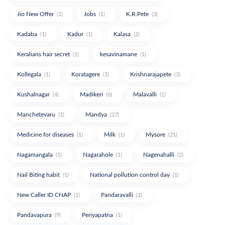
Jio New Offer
Jobs
K.R.Pete
(1)
(1)
(3)
Kadaba
Kadur
Kalasa
(1)
(1)
(2)
Keralians hair secret
kesavinamane
(1)
(1)
Kollegala
Koratagere
Krishnarajapete
(1)
(1)
(3)
Kushalnagar
Madikeri
Malavalli
(4)
(6)
(1)
Manchetevaru
Mandya
(1)
(27)
Medicine for diseases
Milk
Mysore
(1)
(1)
(21)
Nagamangala
Nagarahole
Nagenahalli
(1)
(1)
(2)
Nail Biting habit
National pollution control day
(1)
(1)
New Caller ID CNAP
Pandaravalli
(1)
(1)
Pandavapura
Periyapatna
(9)
(1)