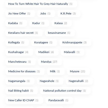
How To Turn White Hair To Grey Hair Naturally
(1)
Jio New Offer
Jobs
K.R.Pete
(1)
(1)
(3)
Kadaba
Kadur
Kalasa
(1)
(1)
(2)
Keralians hair secret
kesavinamane
(1)
(1)
Kollegala
Koratagere
Krishnarajapete
(1)
(1)
(3)
Kushalnagar
Madikeri
Malavalli
(4)
(6)
(1)
Manchetevaru
Mandya
(1)
(27)
Medicine for diseases
Milk
Mysore
(1)
(1)
(21)
Nagamangala
Nagarahole
Nagenahalli
(1)
(1)
(2)
Nail Biting habit
National pollution control day
(1)
(1)
New Caller ID CNAP
Pandaravalli
(1)
(1)