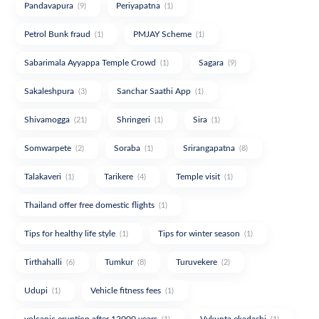
Pandavapura
Periyapatna
(9)
(1)
Petrol Bunk fraud
PMJAY Scheme
(1)
(1)
Sabarimala Ayyappa Temple Crowd
Sagara
(1)
(9)
Sakaleshpura
Sanchar Saathi App
(3)
(1)
Shivamogga
Shringeri
Sira
(21)
(1)
(1)
Somwarpete
Soraba
Srirangapatna
(2)
(1)
(8)
Talakaveri
Tarikere
Temple visit
(1)
(4)
(1)
Thailand offer free domestic flights
(1)
Tips for healthy life style
Tips for winter season
(1)
(1)
Tirthahalli
Tumkur
Turuvekere
(6)
(8)
(2)
Udupi
Vehicle fitness fees
(1)
(1)