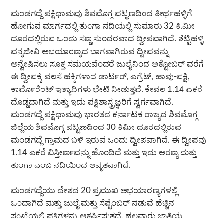
ಮಂಡಗದ್ದೆ ಪಕ್ಷಿಧಾಮವು ಶಿವಮೊಗ್ಗ ಪಟ್ಟಣದಿಂದ ತೀರ್ಥಹಳ್ಳಿಗೆ
ಹೋಗುವ ಮಾರ್ಗದಲ್ಲಿ ತುಂಗಾ ನದಿಯಲ್ಲಿ ಸುಮಾರು 32 ಕಿ.ಮೀ
ದೂರದಲ್ಲಿರುವ ಒಂದು ಸಣ್ಣ ಸುಂದರವಾದ ದ್ವೀಪವಾಗಿದೆ. ಶೆಟ್ಟಿಹಳ್ಳಿ
ವನ್ಯಜೀವಿ ಅಭಯಾರಣ್ಯದ ಭಾಗವಾಗಿರುವ ದ್ವೀಪವನ್ನು
ಅನ್ವೇಷಿಸಲು ಸೂಕ್ತ ಸಮಯವೆಂದರೆ ಜುಲೈನಿಂದ ಅಕ್ಟೋಬರ್ ವರೆಗೆ
ಈ ದ್ವೀಪಕ್ಕೆ ವಲಸೆ ಹಕ್ಕಿಗಳಾದ ಡಾರ್ಟರ್, ಎಗ್ರೆಟ್, ಹಾವು-ಪಕ್ಷಿ,
ಕಾರ್ಮೊರೆಂಟ್ ಇತ್ಯಾದಿಗಳು ಭೇಟಿ ನೀಡುತ್ತವೆ. ಕೇವಲ 1.14 ಎಕರೆ
ದೊಡ್ಡದಾಗಿದೆ ಮತ್ತು ಇದು ಪಕ್ಷಿಶಾಸ್ತ್ರಜ್ಞರಿಗೆ ಸ್ವರ್ಗವಾಗಿದೆ.
ಮಂಡಗದ್ದೆ ಪಕ್ಷಿಧಾಮವು ಭಾರತದ ಕರ್ನಾಟಕ ರಾಜ್ಯದ ಶಿವಮೊಗ್ಗ
ಜಿಲ್ಲೆಯ ಶಿವಮೊಗ್ಗ ಪಟ್ಟಣದಿಂದ 30 ಕಿಮೀ ದೂರದಲ್ಲಿರುವ
ಮಂಡಗದ್ದೆ ಗ್ರಾಮದ ಬಳಿ ಇರುವ ಒಂದು ದ್ವೀಪವಾಗಿದೆ. ಈ ದ್ವೀಪವು
1.14 ಎಕರೆ ವಿಸ್ತೀರ್ಣವನ್ನು ಹೊಂದಿದೆ ಮತ್ತು ಇದು ಅರಣ್ಯ ಮತ್ತು
ತುಂಗಾ ಎಂಬ ನದಿಯಿಂದ ಆವೃತವಾಗಿದೆ.
ಮಂಡಗದ್ದೆಯು ದೇಶದ 20 ಪ್ರಮುಖ ಅಭಯಾರಣ್ಯಗಳಲ್ಲಿ
ಒಂದಾಗಿದೆ ಮತ್ತು ಜುಲೈ ಮತ್ತು ಸೆಪ್ಟೆಂಬರ್ ನಡುವೆ ಹೆಚ್ಚಿನ
ಸಂಖ್ಯೆಯಲ್ಲಿ ಪಕ್ಷಿಗಳನ್ನು ಆಕರ್ಷಿಸುತ್ತದೆ. ಹಲವಾರು ಜಾತಿಯ