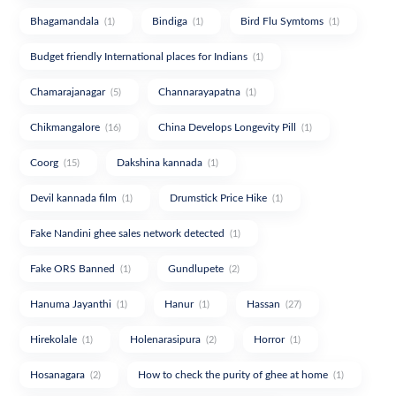
Bhagamandala
Bindiga
Bird Flu Symtoms
(1)
(1)
(1)
Budget friendly International places for Indians
(1)
Chamarajanagar
Channarayapatna
(5)
(1)
Chikmangalore
China Develops Longevity Pill
(16)
(1)
Coorg
Dakshina kannada
(15)
(1)
Devil kannada film
Drumstick Price Hike
(1)
(1)
Fake Nandini ghee sales network detected
(1)
Fake ORS Banned
Gundlupete
(1)
(2)
Hanuma Jayanthi
Hanur
Hassan
(1)
(1)
(27)
Hirekolale
Holenarasipura
Horror
(1)
(2)
(1)
Hosanagara
How to check the purity of ghee at home
(2)
(1)