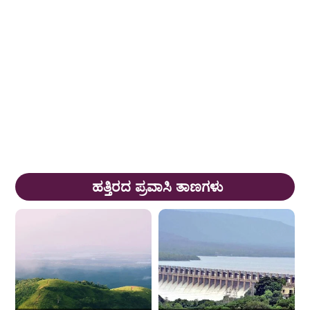
ಹತ್ತಿರದ ಪ್ರವಾಸಿ ತಾಣಗಳು