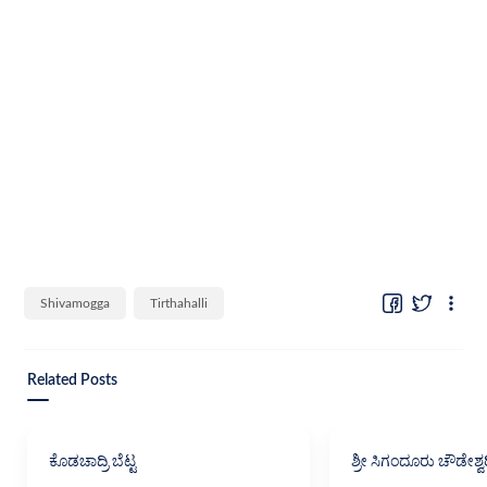
Shivamogga
Tirthahalli
Related Posts
ಕೊಡಚಾದ್ರಿ ಬೆಟ್ಟ
ಶ್ರೀ ಸಿಗಂದೂರು ಚೌಡೇಶ್ವ