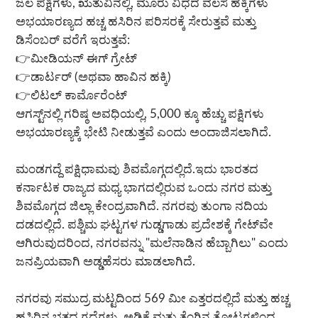
ಜಲ ಪಕ್ಷಿಗಳು, ಋತುವಿನಲ್ಲಿ, ಮೂರು ವಿಧದ ವಲಸೆ ಹಕ್ಕಿಗಳು
ಅಭಯಾರಣ್ಯದ ಹಚ್ಚ ಹಸಿರಿನ ಪರಿಸರಕ್ಕೆ ಸೇರುತ್ತವೆ ಮತ್ತು
ಡಿಸೆಂಬರ್ ವರೆಗೆ ಇರುತ್ತವೆ:
👉ಮೀಡಿಯನ್ ಈಗ್ ಗ್ರೇಟ್
👉ಡಾರ್ಟರ್ (ಅಥವಾ ಹಾವಿನ ಹಕ್ಕಿ)
👉ಲಿಟಲ್ ಕಾರ್ಮೊರೆಂಟ್
ಆಗಸ್ಟ್‌ನಲ್ಲಿ ಗರಿಷ್ಠ ಅವಧಿಯಲ್ಲಿ, 5,000 ಕ್ಕೂ ಹೆಚ್ಚು ಪಕ್ಷಿಗಳು
ಅಭಯಾರಣ್ಯಕ್ಕೆ ಭೇಟಿ ನೀಡುತ್ತವೆ ಎಂದು ಅಂದಾಜಿಸಲಾಗಿದೆ.
ಮಂಡಗದ್ದೆ ಪಕ್ಷಿಧಾಮವು ಶಿವಮೊಗ್ಗದಲ್ಲಿದೆ.ಇದು ಭಾರತದ
ಕರ್ನಾಟಕ ರಾಜ್ಯದ ಮಧ್ಯ ಭಾಗದಲ್ಲಿರುವ ಒಂದು ನಗರ ಮತ್ತು
ಶಿವಮೊಗ್ಗದ ಜಿಲ್ಲಾ ಕೇಂದ್ರವಾಗಿದೆ. ನಗರವು ತುಂಗಾ ನದಿಯ
ದಡದಲ್ಲಿದೆ. ಪಶ್ಚಿಮ ಘಟ್ಟಗಳ ಗುಡ್ಡಗಾಡು ಪ್ರದೇಶಕ್ಕೆ ಗೇಟ್‌ವೇ
ಆಗಿರುವುದರಿಂದ, ನಗರವನ್ನು "ಮಲೆನಾಡಿನ ಹೆಬ್ಬಾಗಿಲು" ಎಂದು
ಜನಪ್ರಿಯವಾಗಿ ಅಡ್ಡಹೆಸರು ಮಾಡಲಾಗಿದೆ.
ನಗರವು ಸಮುದ್ರ ಮಟ್ಟದಿಂದ 569 ಮೀ ಎತ್ತರದಲ್ಲಿದೆ ಮತ್ತು ಹಚ್ಚ
ಹಸಿರಿನ ಭತ್ತದ ಗದ್ದೆಗಳು, ಅಡಿಕೆ ಮತ್ತು ತೆಂಗಿನ ತೋಟಗಳಿಂದ