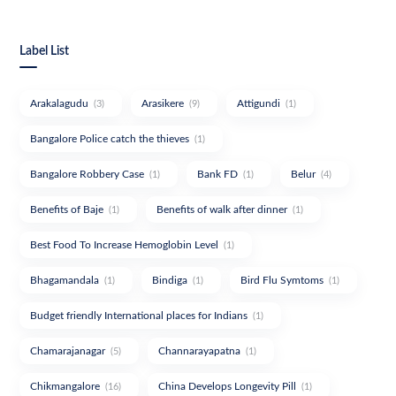
Label List
Arakalagudu
Arasikere
Attigundi
(3)
(9)
(1)
Bangalore Police catch the thieves
(1)
Bangalore Robbery Case
Bank FD
Belur
(1)
(1)
(4)
Benefits of Baje
Benefits of walk after dinner
(1)
(1)
Best Food To Increase Hemoglobin Level
(1)
Bhagamandala
Bindiga
Bird Flu Symtoms
(1)
(1)
(1)
Budget friendly International places for Indians
(1)
Chamarajanagar
Channarayapatna
(5)
(1)
Chikmangalore
China Develops Longevity Pill
(16)
(1)