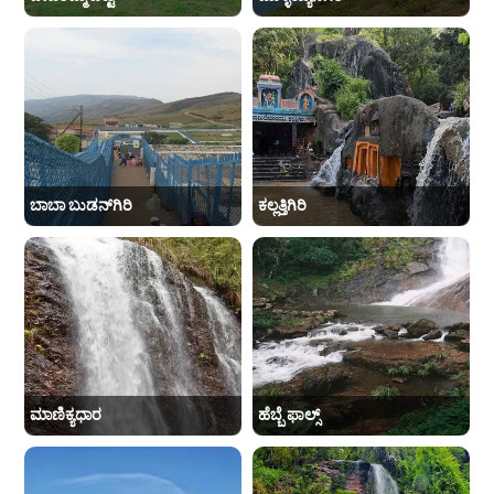
ಬಾಬಾ ಬುಡನ್‌ಗಿರಿ
ಕಲ್ಲತ್ತಿಗಿರಿ
ಮಾಣಿಕ್ಯಧಾರ
ಹೆಬ್ಬೆ ಫಾಲ್ಸ್