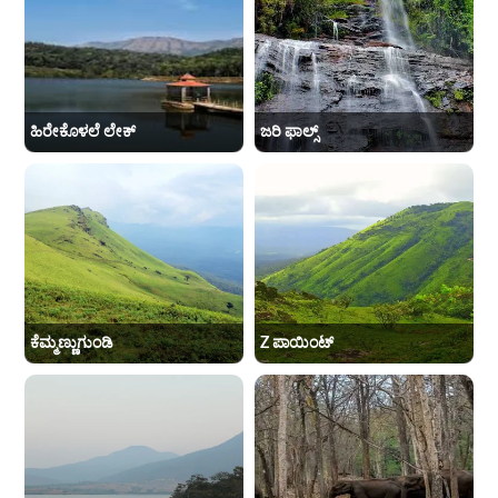
ಹಿರೇಕೊಳಲೆ ಲೇಕ್
ಜರಿ ಫಾಲ್ಸ್
ಕೆಮ್ಮಣ್ಣುಗುಂಡಿ
Z ಪಾಯಿಂಟ್