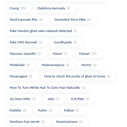
Coorg
Dakshina kannada
(15)
(1)
Devil kannada film
Drumstick Price Hike
(1)
(1)
Fake Nandini ghee sales network detected
(1)
Fake ORS Banned
Gundlupete
(1)
(2)
Hanuma Jayanthi
Hanur
Hassan
(1)
(1)
(27)
Hirekolale
Holenarasipura
Horror
(1)
(2)
(1)
Hosanagara
How to check the purity of ghee at home
(2)
(1)
How To Turn White Hair To Grey Hair Naturally
(1)
Jio New Offer
Jobs
K.R.Pete
(1)
(1)
(3)
Kadaba
Kadur
Kalasa
(1)
(1)
(2)
Keralians hair secret
kesavinamane
(1)
(1)