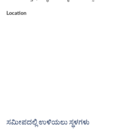
Location
ಸಮೀಪದಲ್ಲಿ ಉಳಿಯಲು ಸ್ಥಳಗಳು