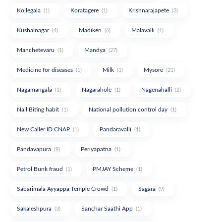
Kollegala
Koratagere
Krishnarajapete
(1)
(1)
(3)
Kushalnagar
Madikeri
Malavalli
(4)
(6)
(1)
Manchetevaru
Mandya
(1)
(27)
Medicine for diseases
Milk
Mysore
(1)
(1)
(21)
Nagamangala
Nagarahole
Nagenahalli
(1)
(1)
(2)
Nail Biting habit
National pollution control day
(1)
(1)
New Caller ID CNAP
Pandaravalli
(1)
(1)
Pandavapura
Periyapatna
(9)
(1)
Petrol Bunk fraud
PMJAY Scheme
(1)
(1)
Sabarimala Ayyappa Temple Crowd
Sagara
(1)
(9)
Sakaleshpura
Sanchar Saathi App
(3)
(1)