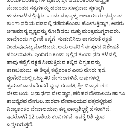
ಹಿಂದೂ ದಂತಕಥೆಗಳ ಪ್ರಕಾರ, ಶ್ರೀ ಆದಿಶಂಕರರು ಅದ್ವೈತ
ವೇದಾಂತದ ಸತ್ಯಗಳನ್ನು ಹರಡಲು ಸೂಕ್ತವಾದ ಸ್ಥಳಕ್ಕಾಗಿ
ಹುಡುಕಾಟದಲ್ಲಿದ್ದರು. ಒಂದು ಮಧ್ಯಾಹ್ನ, ಆಚಾರ್ಯರು ಭವ್ಯವಾದ
ತುಂಗಾ ನದಿಯ ದಡದಲ್ಲಿ ನಡೆದುಕೊಂಡು ಹೋಗುತ್ತಿದ್ದಾಗ, ಅವರು
ಅಸಾಮಾನ್ಯ ದೃಶ್ಯವನ್ನು ನೋಡಿದರು ಮತ್ತು ಮಂತ್ರಮುಗ್ಧರಾದರು.
ಹಾವೊಂದು ಗರ್ಭಿಣಿ ಕಪ್ಪೆಗೆ ಸುಡುಬಿಸಿಲು ತಾಗದಂತೆ ರಕ್ಷಣೆ
ನೀಡುವುದನ್ನು ನೋಡಿದರು. ಅದು ಅವರಿಗೆ ಈ ಸ್ಥಳದ ವಿಶೇಷತೆ
ಪರಿಚಯಿಸಿತು. ಇಂದಿಗೂ ಕೂಡಾ ಇಲ್ಲಿನ ತುಂಗಾ ನದಿ ತಟದಲ್ಲಿ
ಹಾವು ಕಪ್ಪೆಗೆ ರಕ್ಷಣೆ ನೀಡುತ್ತಿರುವ ಕಲ್ಲಿನ ವಿಗ್ರಹವನ್ನು
ಕಾಣಬಹುದು. ಈ ಶಿಲ್ಪಕ್ಕೆ ಕಪ್ಪೆಶಂಕರ ಎಂಬ ಹೆಸರು ಇದೆ.
ಶೃಂಗೇರಿಯಲ್ಲಿ ಒಟ್ಟು 40 ದೇಗುಲಗಳಿವೆ. ಅವುಗಳಲ್ಲಿ
ಪ್ರಮುಖವಾದುದೆಂದರೆ ಸ್ಥಂಭ ಗಣಪತಿ, ಶ್ರೀ ವಿದ್ಯಾಶಂಕರ
ದೇವಾಲಯ, ಜನಾರ್ಧನ ದೇವಸ್ಥಾನ, ಹರಿಹರ ದೇವಾಲಯ ಹಾಗೂ
ಕಾಲಭೈರವ ದೇಗುಲ. ಶಾರದಾ ದೇವಾಲಯದ ಪಕ್ಕದಲ್ಲಿರುವ
ವಿದ್ಯಾಶಂಕರ ದೇವಾಲಯವು ತನ್ನ ವಾಸ್ತುಶಿಲ್ಪಕ್ಕೆ ಹೆಸರಾಗಿದೆ.
ಇದರೊಳಗೆ 12 ರಾಶಿಯ ಕಂಬಗಳಿವೆ. ಇವಕ್ಕೆ ರಿಶಿ ಸ್ಥಂಭ
ಎನ್ನಲಾಗುತ್ತದೆ.