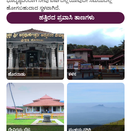
ಭೂದೃಶ್ಯದಿಂದಾಗಿ ನೀವು ವರ್ಷದಲ್ಲಿ ಯಾವುದೇ ಸಮಯದಲ್ಲಿ
ಹೋಗಬಹುದಾದ ಸ್ಥಳವಾಗಿದೆ.
ಹತ್ತಿರದ ಪ್ರವಾಸಿ ತಾಣಗಳು
ಹೊರನಾಡು
ಕಳಸ
ದೇವಿರಮ್ಮ ಬೆಟ್ಟ
ಮುಳ್ಳಯ್ಯನಗಿರಿ