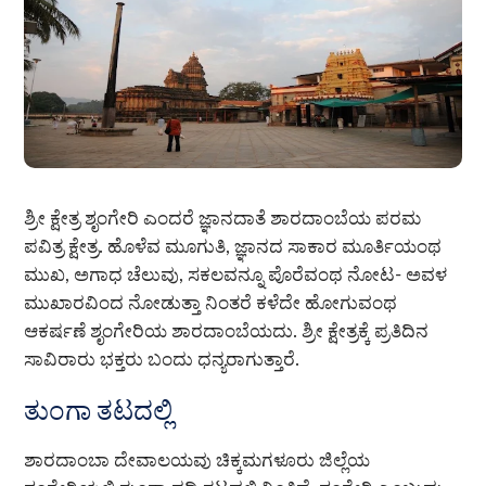
ಶ್ರೀ ಕ್ಷೇತ್ರ ಶೃಂಗೇರಿ ಎಂದರೆ ಜ್ಞಾನದಾತೆ ಶಾರದಾಂಬೆಯ ಪರಮ
ಪವಿತ್ರ ಕ್ಷೇತ್ರ. ಹೊಳೆವ ಮೂಗುತಿ, ಜ್ಞಾನದ ಸಾಕಾರ ಮೂರ್ತಿಯಂಥ
ಮುಖ, ಅಗಾಧ ಚೆಲುವು, ಸಕಲವನ್ನೂ ಪೊರೆವಂಥ ನೋಟ- ಅವಳ
ಮುಖಾರವಿಂದ ನೋಡುತ್ತಾ ನಿಂತರೆ ಕಳೆದೇ ಹೋಗುವಂಥ
ಆಕರ್ಷಣೆ ಶೃಂಗೇರಿಯ ಶಾರದಾಂಬೆಯದು. ಶ್ರೀ ಕ್ಷೇತ್ರಕ್ಕೆ ಪ್ರತಿದಿನ
ಸಾವಿರಾರು ಭಕ್ತರು ಬಂದು ಧನ್ಯರಾಗುತ್ತಾರೆ.
ತುಂಗಾ ತಟದಲ್ಲಿ
ಶಾರದಾಂಬಾ ದೇವಾಲಯವು ಚಿಕ್ಕಮಗಳೂರು ಜಿಲ್ಲೆಯ