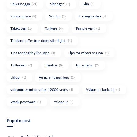
Shivamogga
Shringeri
Sira
(21)
(1)
(1)
Somwarpete
Soraba
Srirangapatna
(2)
(1)
(8)
Talakaveri
Tarikere
Temple visit
(1)
(4)
(1)
Thailand offer free domestic flights
(1)
Tips for healthy life style
Tips for winter season
(1)
(1)
Tirthahalli
Tumkur
Turuvekere
(6)
(8)
(2)
Udupi
Vehicle fitness fees
(1)
(1)
volcanic eruption after 12000 years
Vykunta ekadashi
(1)
(1)
Weak password
Yelandur
(1)
(1)
Popular post